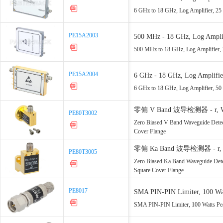
6 GHz to 18 GHz, Log Amplifier, 
PE15A2003
PE15A2003
500 MHz - 18 GHz, Log Ampli
500 MHz to 18 GHz, Log Amplifier
PE15A2004
PE15A2004
6 GHz - 18 GHz, Log Amplifi
6 GHz to 18 GHz, Log Amplifier, 
零偏 V Band 波导检测器 - r, 
PE80T3002
PE80T3002
圆盖法兰
Zero Biased V Band Waveguide Dete
Cover Flange
零偏 Ka Band 波导检测器 - r,
PE80T3005
PE80T3005
599/U方盖法兰
Zero Biased Ka Band Waveguide Det
Square Cover Flange
PE8017
PE8017
SMA PIN-PIN Limiter, 100 Wat
MHz
SMA PIN-PIN Limiter, 100 Watts Pe