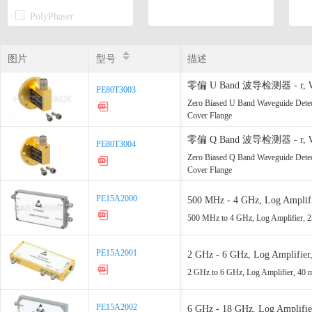
PolyPhaser
Transtector
图片
图片
型号
型号
描述
零偏 U Band 波导检测器 - r, 
PE80T3003
PE80T3003
圆盖法兰
Zero Biased U Band Waveguide Dete
Cover Flange
零偏 Q Band 波导检测器 - r, 
PE80T3004
PE80T3004
圆盖法兰
Zero Biased Q Band Waveguide Dete
Cover Flange
PE15A2000
PE15A2000
500 MHz - 4 GHz, Log Amplif
500 MHz to 4 GHz, Log Amplifier,
PE15A2001
PE15A2001
2 GHz - 6 GHz, Log Amplifie
2 GHz to 6 GHz, Log Amplifier, 4
PE15A2002
PE15A2002
6 GHz - 18 GHz, Log Amplifi