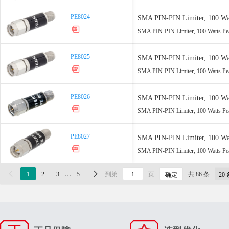
PE8024
PE8024
SMA PIN-PIN Limiter, 100 Wat
SMA PIN-PIN Limiter, 100 Watts Pe
PE8025
PE8025
SMA PIN-PIN Limiter, 100 Wat
SMA PIN-PIN Limiter, 100 Watts Pe
PE8026
PE8026
SMA PIN-PIN Limiter, 100 Wat
SMA PIN-PIN Limiter, 100 Watts Pe
PE8027
PE8027
SMA PIN-PIN Limiter, 100 Wat
SMA PIN-PIN Limiter, 100 Watts Pe

1
2
3
…
5

到第
页
共 86 条
确定