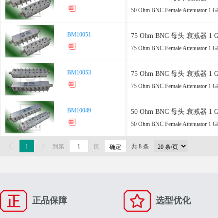
50 Ohm BNC Female Attenuator 1 GHz
BM10051
BM10051
75 Ohm BNC 母头 衰减器 1 GHz, 0
75 Ohm BNC Female Attenuator 1 GHz
BM10053
BM10053
75 Ohm BNC 母头 衰减器 1 GHz, 0
75 Ohm BNC Female Attenuator 1 GHz
BM10049
BM10049
50 Ohm BNC 母头 衰减器 1 GHz, 0-
50 Ohm BNC Female Attenuator 1 GHz

1

到第
页
共 8 条
确定
正品保障
选型优化