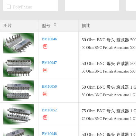
PolyPhaser
Transtector
图片
图片
型号
型号
描述
BM10046
BM10046
50 Ohm BNC 母头 衰减器 500 MHz,
50 Ohm BNC Female Attenuator 500 M
BM10047
BM10047
50 Ohm BNC 母头 衰减器 500 MHz, 
50 Ohm BNC Female Attenuator 500 M
BM10050
BM10050
50 Ohm BNC 母头 衰减器 1 GHz, 0
50 Ohm BNC Female Attenuator 1 GHz
BM10052
BM10052
75 Ohm BNC 母头 衰减器 1 GHz, 0-
75 Ohm BNC Female Attenuator 1 GHz
BM10048
BM10048
50 Ohm BNC 母头 衰减器 1 GHz, 0